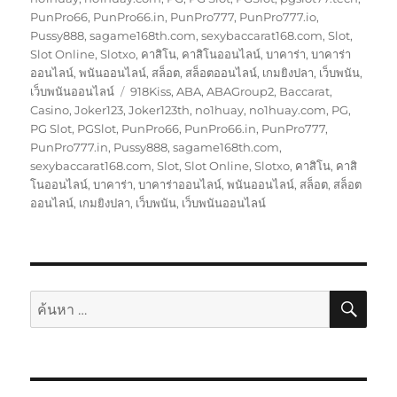
PunPro66
,
PunPro66.in
,
PunPro777
,
PunPro777.io
,
Pussy888
,
sagame168th.com
,
sexybaccarat168.com
,
Slot
,
Slot Online
,
Slotxo
,
คาสิโน
,
คาสิโนออนไลน์
,
บาคาร่า
,
บาคาร่า
ออนไลน์
,
พนันออนไลน์
,
สล็อต
,
สล็อตออนไลน์
,
เกมยิงปลา
,
เว็บพนัน
,
ป้าย
เว็บพนันออนไลน์
918Kiss
,
ABA
,
ABAGroup2
,
Baccarat
,
กำกับ
Casino
,
Joker123
,
Joker123th
,
no1huay
,
no1huay.com
,
PG
,
PG Slot
,
PGSlot
,
PunPro66
,
PunPro66.in
,
PunPro777
,
PunPro777.in
,
Pussy888
,
sagame168th.com
,
sexybaccarat168.com
,
Slot
,
Slot Online
,
Slotxo
,
คาสิโน
,
คาสิ
โนออนไลน์
,
บาคาร่า
,
บาคาร่าออนไลน์
,
พนันออนไลน์
,
สล็อต
,
สล็อต
ออนไลน์
,
เกมยิงปลา
,
เว็บพนัน
,
เว็บพนันออนไลน์
ค้นห
ค้นหา: