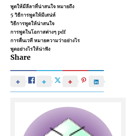
พูดให้มีลีลาที่น่าสนใจ หมายถึง
5 วิธีการพูดให้มีเสน่ห์
วิธีการพูดให้น่าสนใจ
การพูดในโอกาสต่างๆ pdf
การตื่นเวที หมายความว่าอย่างไร
พูดอย่างไรให้น่าฟัง
Share