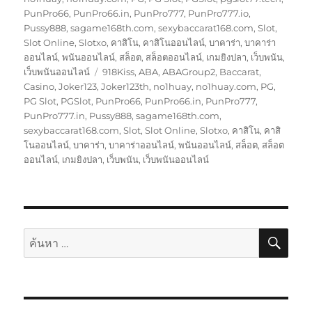
PunPro66
,
PunPro66.in
,
PunPro777
,
PunPro777.io
,
Pussy888
,
sagame168th.com
,
sexybaccarat168.com
,
Slot
,
Slot Online
,
Slotxo
,
คาสิโน
,
คาสิโนออนไลน์
,
บาคาร่า
,
บาคาร่า
ออนไลน์
,
พนันออนไลน์
,
สล็อต
,
สล็อตออนไลน์
,
เกมยิงปลา
,
เว็บพนัน
,
ป้าย
เว็บพนันออนไลน์
918Kiss
,
ABA
,
ABAGroup2
,
Baccarat
,
กำกับ
Casino
,
Joker123
,
Joker123th
,
no1huay
,
no1huay.com
,
PG
,
PG Slot
,
PGSlot
,
PunPro66
,
PunPro66.in
,
PunPro777
,
PunPro777.in
,
Pussy888
,
sagame168th.com
,
sexybaccarat168.com
,
Slot
,
Slot Online
,
Slotxo
,
คาสิโน
,
คาสิ
โนออนไลน์
,
บาคาร่า
,
บาคาร่าออนไลน์
,
พนันออนไลน์
,
สล็อต
,
สล็อต
ออนไลน์
,
เกมยิงปลา
,
เว็บพนัน
,
เว็บพนันออนไลน์
ค้นห
ค้นหา: