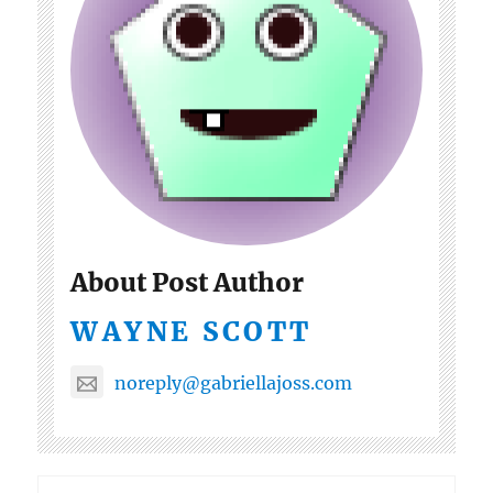
About Post Author
WAYNE SCOTT
noreply@gabriellajoss.com