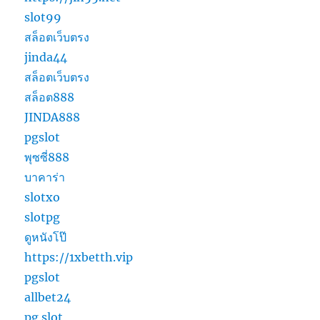
slot99
สล็อตเว็บตรง
jinda44
สล็อตเว็บตรง
สล็อต888
JINDA888
pgslot
พุซซี่888
บาคาร่า
slotxo
slotpg
ดูหนังโป๊
https://1xbetth.vip
pgslot
allbet24
pg slot